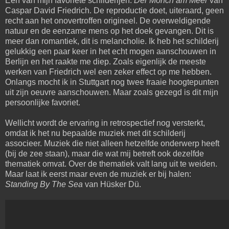
Een van mijn favoriete schilderijen.
Der Mönch am Meer
van
Caspar David Friedrich. De reproductie doet, uiteraard, geen
recht aan het onovertroffen origineel. De overweldigende
natuur en de eenzame mens op het doek gevangen. Dit is
meer dan romantiek, dit is melancholie. Ik heb het schilderij
gelukkig een paar keer in het echt mogen aanschouwen in
Berlijn en het raakte me diep. Zoals eigenlijk de meeste
werken van Friedrich wel een zeker effect op me hebben.
Onlangs mocht ik in Stuttgart nog twee fraaie hoogtepunten
uit zijn oeuvre aanschouwen. Maar zoals gezegd is dit mijn
persoonlijke favoriet.
Wellicht wordt de ervaring in retrospectief nog versterkt,
omdat ik het nu bepaalde muziek met dit schilderij
associeer. Muziek die niet alleen hetzelfde onderwerp heeft
(bij de zee staan), maar die wat mij betreft ook dezelfde
thematiek omvat. Over de thematiek valt lang uit te weiden.
Maar laat ik eerst maar even de muziek er bij halen:
Standing By The Sea
van Hüsker Dü.