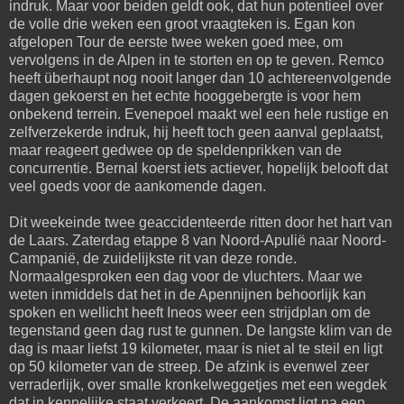
indruk. Maar voor beiden geldt ook, dat hun potentieel over
de volle drie weken een groot vraagteken is. Egan kon
afgelopen Tour de eerste twee weken goed mee, om
vervolgens in de Alpen in te storten en op te geven. Remco
heeft überhaupt nog nooit langer dan 10 achtereenvolgende
dagen gekoerst en het echte hooggebergte is voor hem
onbekend terrein. Evenepoel maakt wel een hele rustige en
zelfverzekerde indruk, hij heeft toch geen aanval geplaatst,
maar reageert gedwee op de speldenprikken van de
concurrentie. Bernal koerst iets actiever, hopelijk belooft dat
veel goeds voor de aankomende dagen.
Dit weekeinde twee geaccidenteerde ritten door het hart van
de Laars. Zaterdag etappe 8 van Noord-Apulië naar Noord-
Campanië, de zuidelijkste rit van deze ronde.
Normaalgesproken een dag voor de vluchters. Maar we
weten inmiddels dat het in de Apennijnen behoorlijk kan
spoken en wellicht heeft Ineos weer een strijdplan om de
tegenstand geen dag rust te gunnen. De langste klim van de
dag is maar liefst 19 kilometer, maar is niet al te steil en ligt
op 50 kilometer van de streep. De afzink is evenwel zeer
verraderlijk, over smalle kronkelweggetjes met een wegdek
dat in kennelijke staat verkeert. De aankomst ligt na een