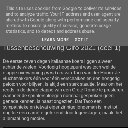
This site uses cookies from Google to deliver its services
De Geschoolde Arbeider
and to analyze traffic. Your IP address and user-agent are
shared with Google along with performance and security
metrics to ensure quality of service, generate usage
Gedachtes, belevenissen en opinies
statistics, and to detect and address abuse.
LEARN MORE
GOT IT
vrijdag 14 mei 2021
Tussenbeschouwing Giro 2021 (deel 1)
De eerste zeven dagen Italiaanse koers liggen alweer
achter de wielen. Voorlopig hoogtepunt was toch wel de
etappe-overwinning
grand cru
van Taco van der Hoorn. Je
vluchtmakkers één voor één verschalken en een hongerig
peloton voor blijven, is altijd een sterk staaltje. Maar om het
reeds in de derde etappe van een Grote Ronde te presteren,
wanneer de sprintersploegen normaal gesproken geen
genade kennen, is haast ongezien. Dat Taco een
sympathieke en ietwat eigenzinnige jongeman is, met tot
nog toe een carrière getekend door tegenslagen, maakt het
allemaal nog mooier.