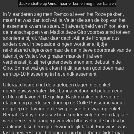
Bauke stuitte op Gino, maar er komen nog meer kansen
In Vlaanderen zag men Remco al even het Roze pakken,
maar het was dan toch Atilla Valter die aan de kop van het
klassement kwam te staan. Bij afwezigheid van Pinot leken
de manschappen van Madiot deze Giro voorbestemd tot een
anonieme bijrol. Maar daar dacht Atilla de Hongaar dus
anders over. In bepaalde kringen wordt er al tijdje
reikhalzend uitgekeken naar de definitieve doorbraak van de
talentrijke Valter. Vorig najaar maakte hij al een
verdienstelijk, zij het grotendeels anoniem, debuut in de
Giro. En met wat geluk kan hij dit jaar een gooi doen naar
een top-10 klassering in het eindklassement.
Uiteraard waren het de afgelopen dagen niet enkel
goednieuwsverhalen. Met Landa verloor het peloton een
echte cult-favoriet. De guitige Bask maakte in de vierde
etappe nog goede sier, door op de Colle Passerino vanuit
de groep der favorieten te weg te snellen, waarop enkel
Bernal, Carthy en Vlasov hem konden volgen. Een dag later
werd een slecht aangegeven vluchtheuvel in de hectische
aankomstfase hem spreekwoordelijk fataal. Eindwinst was
lastig geweest, met het oog op zijn belabberde tijdrit, maar